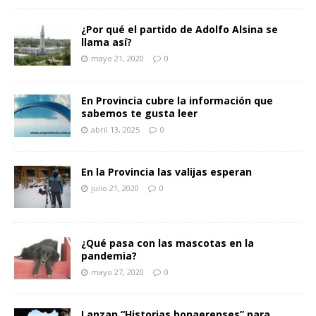
¿Por qué el partido de Adolfo Alsina se
llama así?
mayo 21, 2020
0
En Provincia cubre la información que
sabemos te gusta leer
abril 13, 2025
0
En la Provincia las valijas esperan
julio 21, 2020
0
¿Qué pasa con las mascotas en la
pandemia?
mayo 27, 2020
0
Lanzan “Historias bonaerenses” para