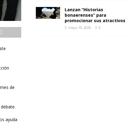
Lanzan “Historias
bonaerenses” para
promocionar sus atractivos
mayo 19, 2020
0
ste
cción
e mes de
 debate.
nos ayuda