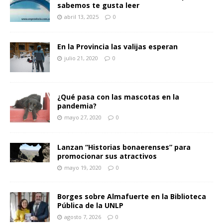
sabemos te gusta leer
abril 13, 2025
0
En la Provincia las valijas esperan
julio 21, 2020
0
¿Qué pasa con las mascotas en la
pandemia?
mayo 27, 2020
0
Lanzan “Historias bonaerenses” para
promocionar sus atractivos
mayo 19, 2020
0
Borges sobre Almafuerte en la Biblioteca
Pública de la UNLP
agosto 7, 2026
0