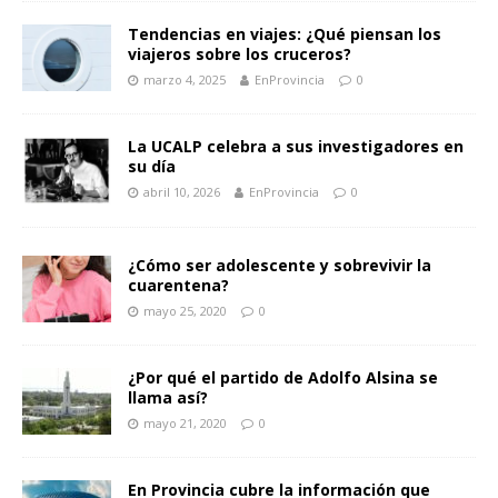
Tendencias en viajes: ¿Qué piensan los
viajeros sobre los cruceros?
marzo 4, 2025
EnProvincia
0
La UCALP celebra a sus investigadores en
su día
abril 10, 2026
EnProvincia
0
¿Cómo ser adolescente y sobrevivir la
cuarentena?
mayo 25, 2020
0
¿Por qué el partido de Adolfo Alsina se
llama así?
mayo 21, 2020
0
En Provincia cubre la información que