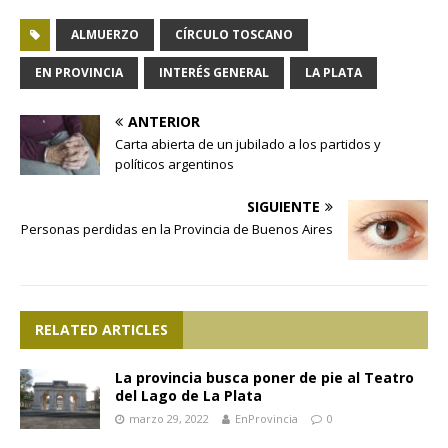
ALMUERZO
CÍRCULO TOSCANO
EN PROVINCIA
INTERÉS GENERAL
LA PLATA
ANTERIOR
Carta abierta de un jubilado a los partidos y
políticos argentinos
SIGUIENTE
Personas perdidas en la Provincia de Buenos Aires
RELATED ARTICLES
La provincia busca poner de pie al Teatro
del Lago de La Plata
marzo 29, 2022
EnProvincia
0