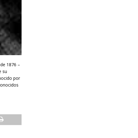
 de 1876 –
e su
onocido por
 Conocidos