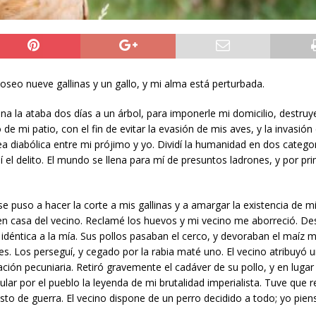
poseo nueve gallinas y un gallo, y mi alma está perturbada.
a la ataba dos días a un árbol, para imponerle mi domicilio, destru
e mi patio, con el fin de evitar la evasión de mis aves, y la invasión
ínea diabólica entre mi prójimo y yo. Dividí la humanidad en dos categor
 el delito. El mundo se llena para mí de presuntos ladrones, y por pr
se puso a hacer la corte a mis gallinas y a amargar la existencia de mi
 en casa del vecino. Reclamé los huevos y mi vecino me aborreció. D
l, idéntica a la mía. Sus pollos pasaban el cerco, y devoraban el maíz
s. Los perseguí, y cegado por la rabia maté uno. El vecino atribuyó 
ión pecuniaria. Retiró gravemente el cadáver de su pollo, y en lugar
ar por el pueblo la leyenda de mi brutalidad imperialista. Tuve que re
sto de guerra. El vecino dispone de un perro decidido a todo; yo piens