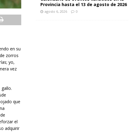
Provincia hasta el 13 de agosto de 2026
agosto 6, 2026
0
yendo en su
 de zorros
ías; yo,
imera vez
 gallo.
esde
 mojado que
una
 de
forzar el
o adquirir