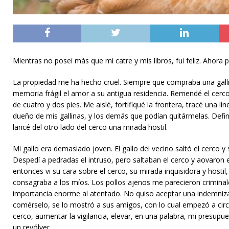
Mientras no poseí más que mi catre y mis libros, fui feliz. Ahora 
La propiedad me ha hecho cruel. Siempre que compraba una gallin
memoria frágil el amor a su antigua residencia. Remendé el cerco d
de cuatro y dos pies. Me aislé, fortifiqué la frontera, tracé una l
dueño de mis gallinas, y los demás que podían quitármelas. Definí
lancé del otro lado del cerco una mirada hostil.
Mi gallo era demasiado joven. El gallo del vecino saltó el cerco y 
Despedí a pedradas el intruso, pero saltaban el cerco y aovaron
entonces vi su cara sobre el cerco, su mirada inquisidora y hosti
consagraba a los míos. Los pollos ajenos me parecieron criminale
importancia enorme al atentado. No quiso aceptar una indemnizac
comérselo, se lo mostró a sus amigos, con lo cual empezó a circul
cerco, aumentar la vigilancia, elevar, en una palabra, mi presupue
un revólver.