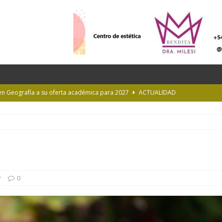
 en Geografía a su oferta académica para 2027
ACTUALIDAD
rastrada por una tormenta a casi 10 mil metros de altura
Longchamps y entregó escrituras en Almirante Brown
MUNICIPIOS
NTERÉS GENERAL
 la Provincia hasta el 13 de agosto de 2026
PARA VER, OÍR Y SENTIR
r
0