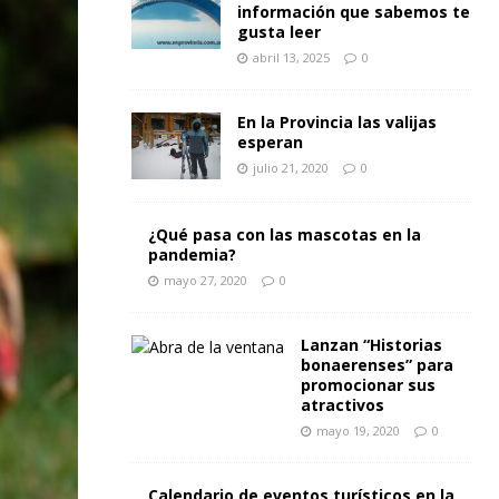
información que sabemos te
gusta leer
abril 13, 2025
0
En la Provincia las valijas
esperan
julio 21, 2020
0
¿Qué pasa con las mascotas en la
pandemia?
mayo 27, 2020
0
Lanzan “Historias
bonaerenses” para
promocionar sus
atractivos
mayo 19, 2020
0
Calendario de eventos turísticos en la