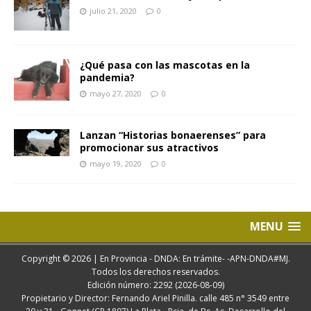
julio 21, 2020
0
¿Qué pasa con las mascotas en la
pandemia?
mayo 27, 2020
0
Lanzan “Historias bonaerenses” para
promocionar sus atractivos
mayo 19, 2020
0
MENU
Copyright © 2026 | En Provincia - DNDA: En trámite- -APN-DNDA#MJ.
Todos los derechos reservados.
Edición número: 2292 (2026-08-09)
Propietario y Director: Fernando Ariel Pinilla. calle 485 n° 3549 entre