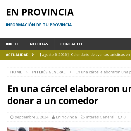
EN PROVINCIA
INFORMACIÓN DE TU PROVINCIA
INICIO
NOTICIAS
CONTACTO
[ agosto 6, 2026 ]
Calendario de eventos turísticos en
ACTUALIDAD
[ agosto 6, 2026 ]
La UCALP incorpora la Licenciatura
HOME
INTERÉS GENERAL
En una cárcel elaboraron una p
[ agosto 5, 2026 ]
La mujer que sobrevivió tras ser ar
CURIOSIDADES
En una cárcel elaboraron un
[ agosto 5, 2026 ]
Kicillof inauguró un nuevo SUM en 
donar a un comedor
[ agosto 7, 2026 ]
Borges sobre Almafuerte en la Bibl
septiembre 2, 2024
EnProvincia
Interés General
0