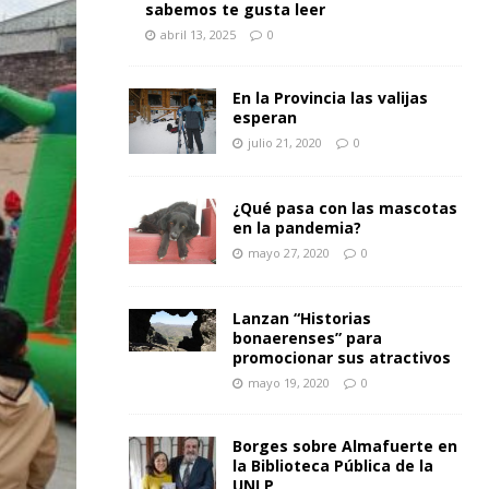
sabemos te gusta leer
abril 13, 2025
0
En la Provincia las valijas
esperan
julio 21, 2020
0
¿Qué pasa con las mascotas
en la pandemia?
mayo 27, 2020
0
Lanzan “Historias
bonaerenses” para
promocionar sus atractivos
mayo 19, 2020
0
Borges sobre Almafuerte en
la Biblioteca Pública de la
UNLP