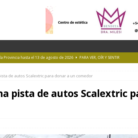
 la Provincia hasta el 13 de agosto de 2026
PARA VER, OÍR Y SENTIR
 en Geografía a su oferta académica para 2027
ACTUALIDAD
ista de autos Scalextric para donar a un comedor
rastrada por una tormenta a casi 10 mil metros de altura
a pista de autos Scalextric p
Longchamps y entregó escrituras en Almirante Brown
MUNICIPIOS
ioteca Pública de la UNLP
CULTURA