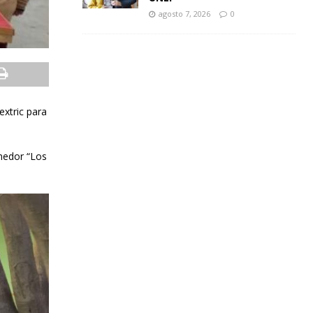
agosto 7, 2026
0
extric para
omedor “Los