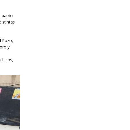
 barrio
distintas
l Pozo,
Toro y
 chicos,