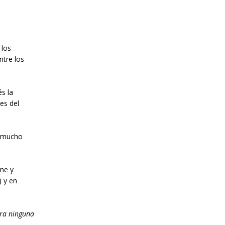
 los
ntre los
s la
es del
s mucho
rme y
) y en
ora ninguna