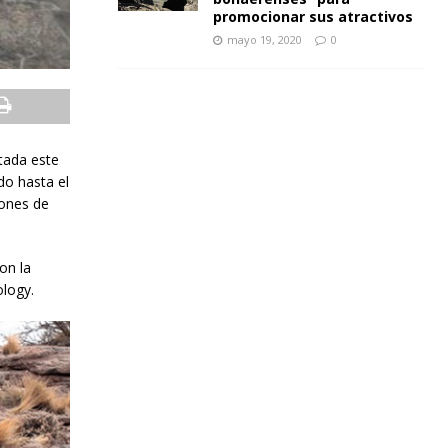
promocionar sus atractivos
mayo 19, 2020
0
tada este
do hasta el
lones de
on la
ology.