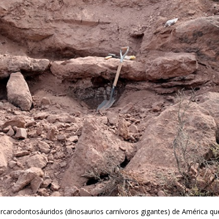
arcarodontosáuridos (dinosaurios carnívoros gigantes) de América q