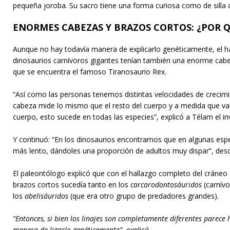
pequeña joroba. Su sacro tiene una forma curiosa como de silla 
ENORMES CABEZAS Y BRAZOS CORTOS: ¿POR 
Aunque no hay todavía manera de explicarlo genéticamente, el h
dinosaurios carnívoros gigantes tenían también una enorme cabez
que se encuentra el famoso Tiranosaurio Rex.
“Así como las personas tenemos distintas velocidades de crecimi
cabeza mide lo mismo que el resto del cuerpo y a medida que vam
cuerpo, esto sucede en todas las especies”, explicó a Télam el i
Y continuó: “En los dinosaurios encontramos que en algunas espe
más lento, dándoles una proporción de adultos muy dispar”, descr
El paleontólogo explicó que con el hallazgo completo del cráneo
brazos cortos sucedía tanto en los
carcarodontosáuridos
(carnív
los
abelisáuridos
(que era otro grupo de predadores grandes).
“Entonces, si bien los linajes son completamente diferentes parec
manera de ligarlo genéticamente”
, explicó.