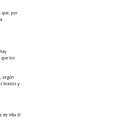
s que, por
la
 hay
 que los
e, según
os brazos y
 de Villa El