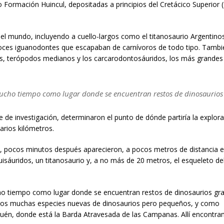
Formación Huincul, depositadas a principios del Cretácico Superior 
el mundo, incluyendo a cuello-largos como el titanosaurio Argentino
loces iguanodontes que escapaban de carnívoros de todo tipo. Tambi
, terópodos medianos y los carcarodontosáuridos, los más grandes
mucho tiempo como lugar donde se encuentran restos de dinosaurios
 de investigación, determinaron el punto de dónde partiría la explor
arios kilómetros.
n, pocos minutos después aparecieron, a pocos metros de distancia en
uisáuridos, un titanosaurio y, a no más de 20 metros, el esqueleto d
o tiempo como lugar donde se encuentran restos de dinosaurios gr
mos muchas especies nuevas de dinosaurios pero pequeños, y como
uén, donde está la Barda Atravesada de las Campanas. Allí encontr