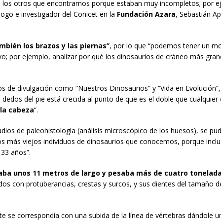
 los otros que encontramos porque estaban muy incompletos; por e
ogo e investigador del Conicet en la
Fundación Azara
, Sebastián Ap
bién los brazos y las piernas”
, por lo que “podemos tener un m
ivo; por ejemplo, analizar por qué los dinosaurios de cráneo más gra
s de divulgación como “Nuestros Dinosaurios” y “Vida en Evolución”,
dedos del pie está crecida al punto de que es el doble que cualquier 
la cabeza
“.
udios de paleohistología (análisis microscópico de los huesos), se pu
 los más viejos individuos de dinosaurios que conocemos, porque inclu
 33 años”.
ba unos 11 metros de largo y pesaba más de cuatro tonelad
 con protuberancias, crestas y surcos, y sus dientes del tamaño de
e se correspondía con una subida de la línea de vértebras dándole u