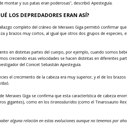
de montar y sus patas eran poderosas”, describió Apesteguía.
QUÉ LOS DEPREDADORES ERAN ASÍ?
allazgo completo del cráneo de Meraxes Giga permitió confirmar que
a y brazos muy cortos, al igual que otros dos grupos de especies, e
ento en distintas partes del cuerpo, por ejemplo, cuando somos bebé
os creciendo esas velocidades se hacen distintas en diferentes part
nvestigador del Conicet Sebastián Apesteguía.
cies el crecimiento de la cabeza era muy superior, y el de los brazo
ibió.
 de Meraxes Giga se confirma que esta característica de cabeza eno
oros gigantes), como en los
tiranosáuridos
(como el Tinarosaurio Rex
e haber alguna relación en estas evoluciones aunque no tenemos por ah