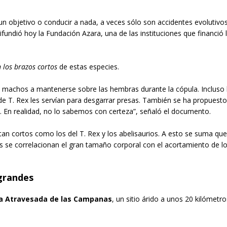
 un objetivo o conducir a nada, a veces sólo son accidentes evolutivo
undió hoy la Fundación Azara, una de las instituciones que financió 
n los brazos cortos
de estas especies.
s machos a mantenerse sobre las hembras durante la cópula. Incluso
e T. Rex les servían para desgarrar presas. También se ha propuesto
. En realidad, no lo sabemos con certeza”, señaló el documento.
an cortos como los del T. Rex y los abelisaurios. A esto se suma qu
os se correlacionan el gran tamaño corporal con el acortamiento de l
 grandes
a Atravesada de las Campanas
, un sitio árido a unos 20 kilómetros