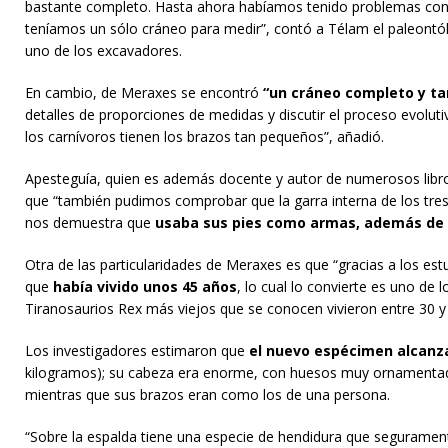
bastante completo. Hasta ahora habíamos tenido problemas con
teníamos un sólo cráneo para medir”, contó a Télam el paleontól
uno de los excavadores.
En cambio, de Meraxes se encontró
“un cráneo completo y tam
detalles de proporciones de medidas y discutir el proceso evolut
los carnívoros tienen los brazos tan pequeños”, añadió.
Apesteguía, quien es además docente y autor de numerosos libro
que “también pudimos comprobar que la garra interna de los tres 
nos demuestra que
usaba sus pies como armas, además de 
Otra de las particularidades de Meraxes es que “gracias a los est
que
había vivido unos 45 años
, lo cual lo convierte es uno de
Tiranosaurios Rex más viejos que se conocen vivieron entre 30 y
Los investigadores estimaron que
el nuevo espécimen alcanza
kilogramos); su cabeza era enorme, con huesos muy ornamentados
mientras que sus brazos eran como los de una persona.
“Sobre la espalda tiene una especie de hendidura que segurament