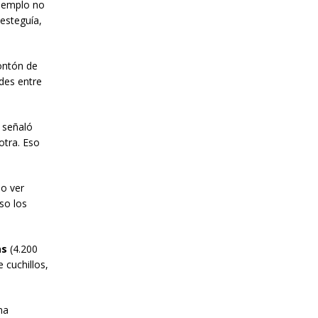
jemplo no
esteguía,
ontón de
ndes entre
 señaló
otra. Eso
do ver
so los
as
(4.200
 cuchillos,
na