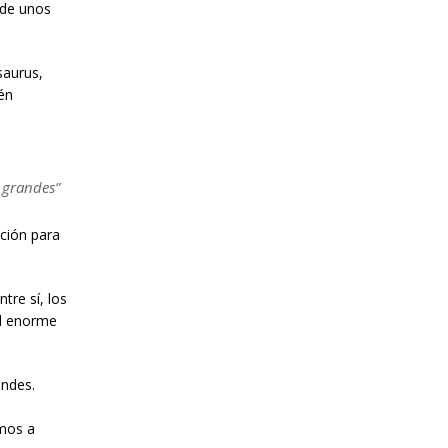
(de unos
saurus,
én
 grandes”
ación para
tre sí, los
el enorme
andes.
amos a