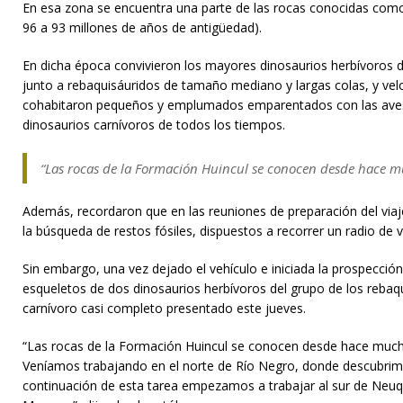
En esa zona se encuentra una parte de las rocas conocidas como 
96 a 93 millones de años de antigüedad).
En dicha época convivieron los mayores dinosaurios herbívoros d
junto a rebaquisáuridos de tamaño mediano y largas colas, y ve
cohabitaron pequeños y emplumados emparentados con las aves
dinosaurios carnívoros de todos los tiempos.
“Las rocas de la Formación Huincul se conocen desde hace 
Además, recordaron que en las reuniones de preparación del viaje
la búsqueda de restos fósiles, dispuestos a recorrer un radio de v
Sin embargo, una vez dejado el vehículo e iniciada la prospecció
esqueletos de dos dinosaurios herbívoros del grupo de los rebaq
carnívoro casi completo presentado este jueves.
“Las rocas de la Formación Huincul se conocen desde hace much
Veníamos trabajando en el norte de Río Negro, donde descubri
continuación de esta tarea empezamos a trabajar al sur de Neuq