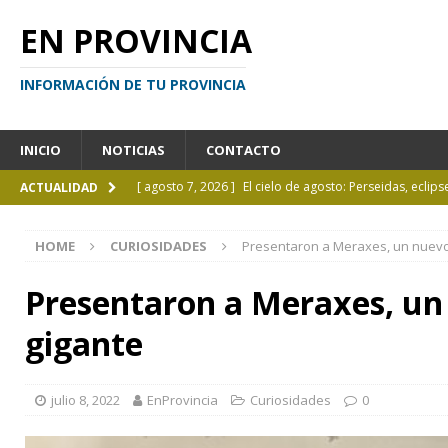
EN PROVINCIA
INFORMACIÓN DE TU PROVINCIA
INICIO
NOTICIAS
CONTACTO
[ agosto 7, 2026 ]
El cielo de agosto: Perseidas, eclips
ACTUALIDAD
[ agosto 7, 2026 ]
Borges sobre Almafuerte en la Bibl
HOME
CURIOSIDADES
Presentaron a Meraxes, un nuevo
[ agosto 6, 2026 ]
Calendario de eventos turísticos en
[ agosto 6, 2026 ]
La UCALP incorpora la Licenciatura
Presentaron a Meraxes, un
[ agosto 7, 2026 ]
Inhabilitado por realizar maniobra
gigante
julio 8, 2022
EnProvincia
Curiosidades
0