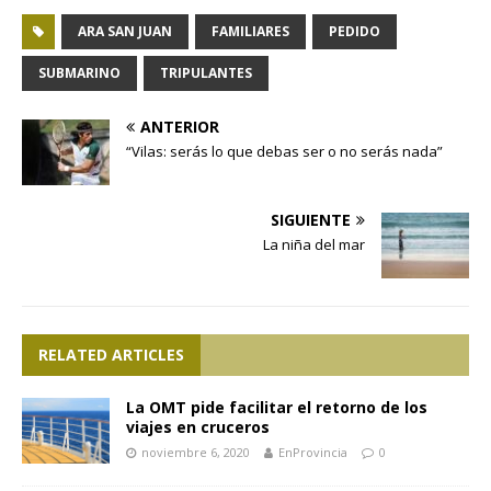
ARA SAN JUAN
FAMILIARES
PEDIDO
SUBMARINO
TRIPULANTES
ANTERIOR
“Vilas: serás lo que debas ser o no serás nada”
SIGUIENTE
La niña del mar
RELATED ARTICLES
La OMT pide facilitar el retorno de los
viajes en cruceros
noviembre 6, 2020
EnProvincia
0