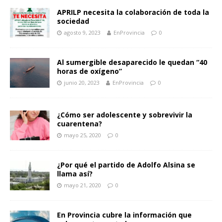
APRILP necesita la colaboración de toda la
sociedad
agosto 9, 2023
EnProvincia
0
Al sumergible desaparecido le quedan “40
horas de oxígeno”
junio 20, 2023
EnProvincia
0
¿Cómo ser adolescente y sobrevivir la
cuarentena?
mayo 25, 2020
0
¿Por qué el partido de Adolfo Alsina se
llama así?
mayo 21, 2020
0
En Provincia cubre la información que