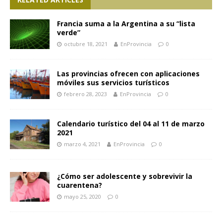
Francia suma a la Argentina a su “lista
verde”
octubre 18, 2021
EnProvincia
0
Las provincias ofrecen con aplicaciones
móviles sus servicios turísticos
febrero 28, 2023
EnProvincia
0
Calendario turístico del 04 al 11 de marzo
2021
marzo 4, 2021
EnProvincia
0
¿Cómo ser adolescente y sobrevivir la
cuarentena?
mayo 25, 2020
0