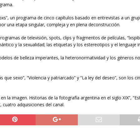
ograma.
ibxs”, un programa de cinco capítulos basado en entrevistas a un gru
por una etapa singular, compleja y en plena deconstrucción.
 programas de televisión, spots, clips y fragmentos de películas, “lxspi
ico y la sexualidad; las etiquetas y los estereotipos y el lenguaje in
delos de belleza imperantes, la heteronormatividad y los géneros no 
 que sexo”, “Violencia y patriarcado” y “La ley del deseo”, son los ci
en la imagen. Historias de la fotografía argentina en el siglo XIX”, “Es
, cuatro adquisiciones del canal.