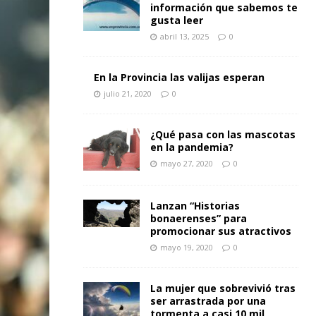
información que sabemos te
gusta leer
abril 13, 2025
0
En la Provincia las valijas esperan
julio 21, 2020
0
¿Qué pasa con las mascotas
en la pandemia?
mayo 27, 2020
0
Lanzan “Historias
bonaerenses” para
promocionar sus atractivos
mayo 19, 2020
0
La mujer que sobrevivió tras
ser arrastrada por una
tormenta a casi 10 mil