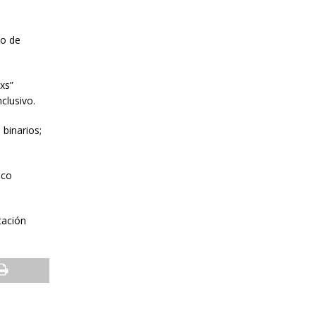
po de
bxs”
clusivo.
binarios;
nco
tación