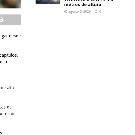
metros de altura
agosto 5, 2026
0
lugar desde
capítulos,
e la
 de alta
tas de
zontes de
es