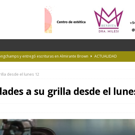
Longchamps y entregó escrituras en Almirante Brown
ACTUALIDAD
NTERÉS GENERAL
lla desde el lunes 12
la Diplomatura en Trasplante y Ablación de Órganos y Tejidos
INTERÉS
des a su grilla desde el lune
de Buenos Aires
INFORMACIÓN GENERAL
rastrada por una tormenta a casi 10 mil metros de altura