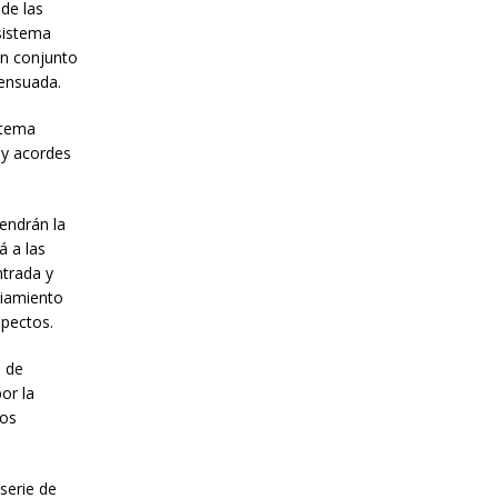
 de las
 sistema
un conjunto
sensuada.
stema
 y acordes
endrán la
á a las
ntrada y
ciamiento
spectos.
a de
or la
los
serie de