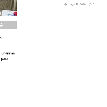
mayo 19, 2020
0
as
ma unánime
o para