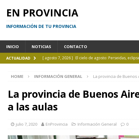
EN PROVINCIA
INFORMACIÓN DE TU PROVINCIA
INICIO
NOTICIAS
CONTACTO
[ agosto 7, 2026 ]
El cielo de agosto: Perseidas, eclips
ACTUALIDAD
[ agosto 7, 2026 ]
Borges sobre Almafuerte en la Bibl
HOME
INFORMACIÓN GENERAL
La provincia de Buenos A
[ agosto 6, 2026 ]
Calendario de eventos turísticos en
[ agosto 6, 2026 ]
La UCALP incorpora la Licenciatura
La provincia de Buenos Aire
[ agosto 7, 2026 ]
Inhabilitado por realizar maniobra
a las aulas
julio 7, 2020
EnProvincia
Información General
0