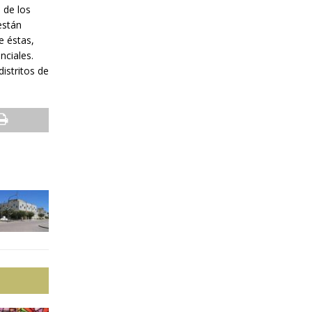
 de los
están
e éstas,
nciales.
istritos de