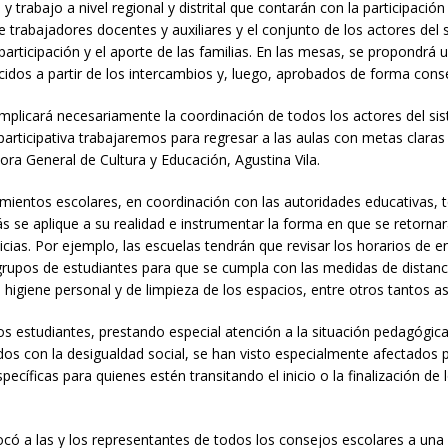
trabajo a nivel regional y distrital que contarán con la participación
e trabajadores docentes y auxiliares y el conjunto de los actores del
articipación y el aporte de las familias. En las mesas, se propondrá 
ecidos a partir de los intercambios y, luego, aprobados de forma con
implicará necesariamente la coordinación de todos los actores del si
 participativa trabajaremos para regresar a las aulas con metas claras
tora General de Cultura y Educación, Agustina Vila.
ientos escolares, en coordinación con las autoridades educativas, t
se aplique a su realidad e instrumentar la forma en que se retornar
licias. Por ejemplo, las escuelas tendrán que revisar los horarios de e
 grupos de estudiantes para que se cumpla con las medidas de distan
e higiene personal y de limpieza de los espacios, entre otros tantos a
los estudiantes, prestando especial atención a la situación pedagógic
ados con la desigualdad social, se han visto especialmente afectados p
cíficas para quienes estén transitando el inicio o la finalización de 
có a las y los representantes de todos los consejos escolares a una 