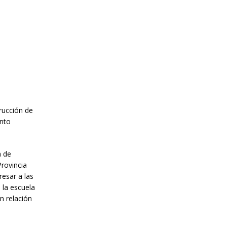
trucción de
ento
a de
Provincia
resar a las
 la escuela
n relación