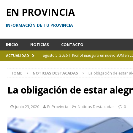
EN PROVINCIA
INFORMACIÓN DE TU PROVINCIA
INICIO
NOTICIAS
CONTACTO
[ agosto 5, 2026 ]
Kicillof inauguró un nuevo SUM en 
ACTUALIDAD
[ agosto 4, 2026 ]
¿Y si el libro ya no es el centro?
I
HOME
NOTICIAS DESTACADAS
La obligación de estar al
[ agosto 4, 2026 ]
La UCALP abre la inscripción para 
GENERAL
La obligación de estar alegr
[ agosto 4, 2026 ]
Personas perdidas en la Provincia 
[ agosto 5, 2026 ]
La mujer que sobrevivió tras ser ar
junio 23, 2020
EnProvincia
Noticias Destacadas
0
CURIOSIDADES