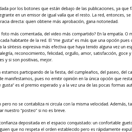
da por los botones que están debajo de las publicaciones, ya que fac
grante en un emisor de igual valía que el resto. La red, entonces, se
acia directa: quien obtiene más aprobación, gana notoriedad.
de la foto más comentada, del video más compartido? En la empatía. O 
n cada habitante de la red. El “me gusta” es más que una opción pue
lta la síntesis expresiva más efectiva que haya tenido alguna vez un e
alegría, reconocimiento, felicidad, orgullo, amor, satisfacción, goce y
s y si son positivas, mejor.
a estamos participando de la fiesta, del cumpleaños, del paseo, del ca
 de manifestarnos, pues no emitir opinión en la única opción que rest
 gusta” es el premio esperado y a la vez una de las pocas formas a
o pero no se contabiliza ni circula con la misma velocidad. Además, 
 nuestro “posteo” si no es breve.
confianza depositada en el espacio conquistado: un confortable gueto
guien que no respeta el orden establecido pero es rápidamente expu