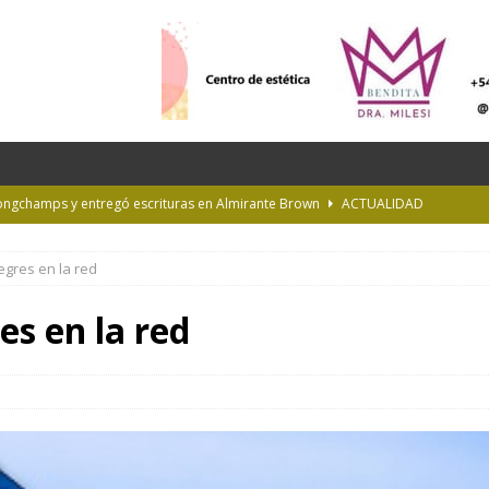
Longchamps y entregó escrituras en Almirante Brown
ACTUALIDAD
NTERÉS GENERAL
egres en la red
la Diplomatura en Trasplante y Ablación de Órganos y Tejidos
INTERÉS
es en la red
de Buenos Aires
INFORMACIÓN GENERAL
rastrada por una tormenta a casi 10 mil metros de altura