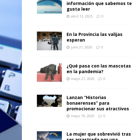
información que sabemos te
gusta leer
abril 13, 2025
0
En la Provincia las valijas
esperan
julio 21, 2020
0
¿Qué pasa con las mascotas
en la pandemia?
mayo 27, 2020
0
Lanzan “Historias
bonaerenses” para
promocionar sus atractivos
mayo 19, 2020
0
La mujer que sobrevivió tras
ser arrastrada por una