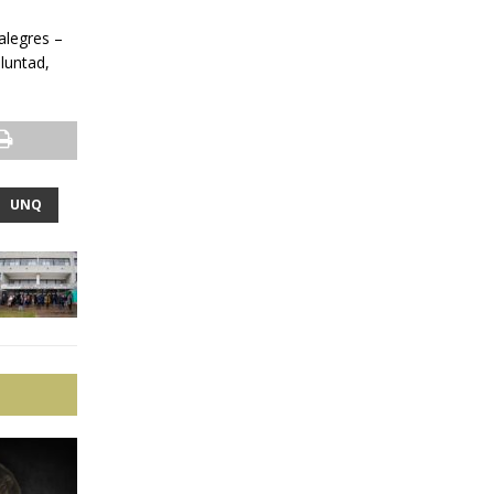
a
 alegres –
oluntad,
UNQ