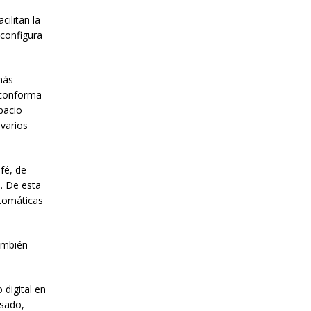
ilitan la
 configura
más
s conforma
spacio
 varios
fé, de
a. De esta
utomáticas
también
 digital en
lsado,