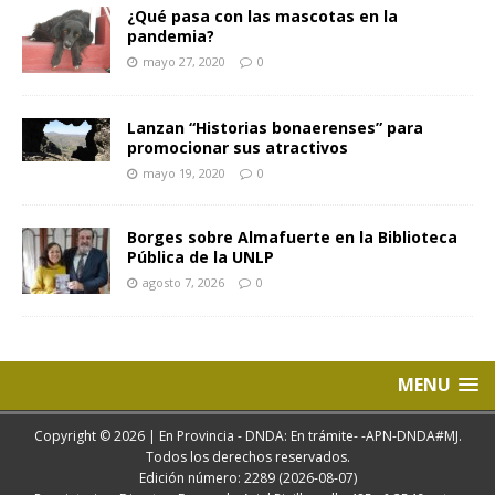
¿Qué pasa con las mascotas en la
pandemia?
mayo 27, 2020
0
Lanzan “Historias bonaerenses” para
promocionar sus atractivos
mayo 19, 2020
0
Borges sobre Almafuerte en la Biblioteca
Pública de la UNLP
agosto 7, 2026
0
MENU
Copyright © 2026 | En Provincia - DNDA: En trámite- -APN-DNDA#MJ.
Todos los derechos reservados.
Edición número: 2289 (2026-08-07)