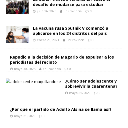
desafío de mudarse para estudiar
julio 16, 2025
EnProvincia
0
La vacuna rusa Sputnik V comenzó a
aplicarse en los 24 distritos del país
enero 20, 2021
EnProvincia
0
Repudio a la decisión de Magario de expulsar a los
periodistas del recinto
mayo 30, 2025
EnProvincia
0
¿Cómo ser adolescente y
sobrevivir la cuarentena?
mayo 25, 2020
0
¿Por qué el partido de Adolfo Alsina se llama así?
mayo 21, 2020
0