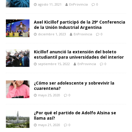
agosto 11, 2021
EnProvincia
0
Axel Kicillof participó de la 29º Conferencia
de la Unión Industrial Argentina
diciembre 1, 2023
EnProvincia
0
Kicillof anunció la extensión del boleto
estudiantil para universidades del interior
septiembre 15, 2022
EnProvincia
0
¿Cómo ser adolescente y sobrevivir la
cuarentena?
mayo 25, 2020
0
¿Por qué el partido de Adolfo Alsina se
llama así?
mayo 21, 2020
0