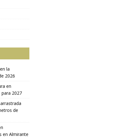
en la
 de 2026
ura en
a para 2027
 arrastrada
metros de
en
s en Almirante