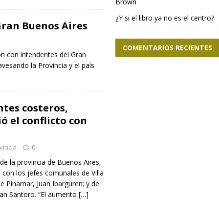
Brown
¿Y si el libro ya no es el centro?
 Gran Buenos Aires
COMENTARIOS RECIENTES
ón con intendentes del Gran
avesando la Provincia y el país
ntes costeros,
ó el conflicto con
vincia
0
 de la provincia de Buenos Aires,
 con los jefes comunales de Villa
de Pinamar, Juan Ibarguren; y de
ban Santoro. “El aumento
[…]