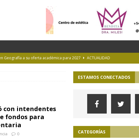
 en Geografía a su oferta académica para 2027
ACTUALIDAD
rastrada por una tormenta a casi 10 mil metros de altura
ESTAMOS CONECTADOS
Longchamps y entregó escrituras en Almirante Brown
MUNICIPIOS
NTERÉS GENERAL
ió con intendentes
 la Provincia hasta el 13 de agosto de 2026
PARA VER, OÍR Y SENTIR
de fondos para
entaria
CATEGORÍAS
ncia
0