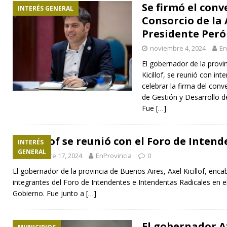
Se firmó el conv
INTERÉS GENERAL
Consorcio de la
Presidente Per
noviembre 4, 2024
En
El gobernador de la provi
Kicillof, se reunió con i
celebrar la firma del con
de Gestión y Desarrollo d
Fue
[…]
Kicillof se reunió con el Foro de Inten
INTERÉS
GENERAL
septiembre 17, 2024
EnProvincia
0
El gobernador de la provincia de Buenos Aires, Axel Kicillof, enc
integrantes del Foro de Intendentes e Intendentas Radicales en 
Gobierno. Fue junto a
[…]
El gobernador Ax