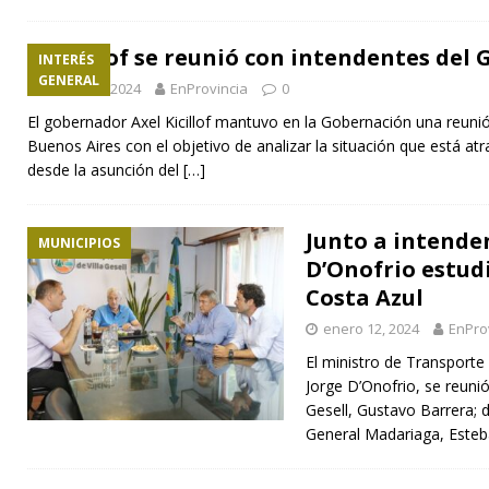
Kicillof se reunió con intendentes del
INTERÉS
GENERAL
enero 26, 2024
EnProvincia
0
El gobernador Axel Kicillof mantuvo en la Gobernación una reuni
Buenos Aires con el objetivo de analizar la situación que está atr
desde la asunción del
[…]
Junto a intende
MUNICIPIOS
D’Onofrio estudi
Costa Azul
enero 12, 2024
EnPro
El ministro de Transporte
Jorge D’Onofrio, se reunió
Gesell, Gustavo Barrera; 
General Madariaga, Este