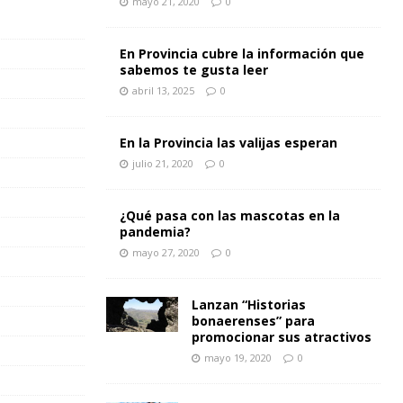
mayo 21, 2020
0
En Provincia cubre la información que
sabemos te gusta leer
abril 13, 2025
0
En la Provincia las valijas esperan
julio 21, 2020
0
¿Qué pasa con las mascotas en la
pandemia?
mayo 27, 2020
0
Lanzan “Historias
bonaerenses” para
promocionar sus atractivos
mayo 19, 2020
0