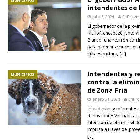
MUNICIPIOS
intendentes de 
julio 6, 2024
EnProvin
El gobernador de la provi
Kicillof, encabezó junto a
Bianco, una reunión con i
para abordar avances en 
infraestructura,
[…]
Intendentes y re
MUNICIPIOS
contra la elimi
de Zona Fría
enero 31, 2024
EnPro
Intendentes y referentes 
Renovador y Vecinalistas,
intención de eliminar el 
impulsa a través del proy
[…]