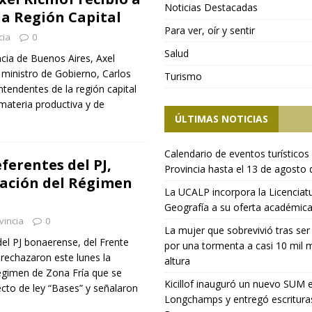
Noticias Destacadas
la Región Capital
Para ver, oír y sentir
cia
0
Salud
ncia de Buenos Aires, Axel
l ministro de Gobierno, Carlos
Turismo
ntendentes de la región capital
materia productiva y de
ÚLTIMAS NOTICIAS
Calendario de eventos turísticos 
ferentes del PJ,
Provincia hasta el 13 de agosto
nación del Régimen
La UCALP incorpora la Licenciat
Geografía a su oferta académic
vincia
0
La mujer que sobrevivió tras ser
del PJ bonaerense, del Frente
por una tormenta a casi 10 mil 
 rechazaron este lunes la
altura
Régimen de Zona Fría que se
Kicillof inauguró un nuevo SUM 
ecto de ley “Bases” y señalaron
Longchamps y entregó escritura