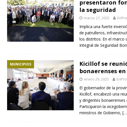
presentaron fon
la seguridad
marzo 27, 2025
EnPro
Implica una fuerte inversi
de patrulleros, infraestru
los distritos. En el marco
Integral de Seguridad Bo
Kicillof se reun
MUNICIPIOS
bonaerenses en 
enero 29, 2025
EnPro
El gobernador de la provi
Kicillof, encabezó una re
y dirigentes bonaerenses e
Participaron la vicegober
ministros de Gobierno,
[…