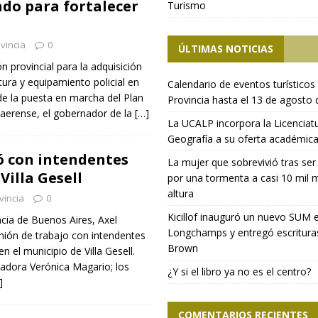
do para fortalecer
Turismo
vincia
0
ÚLTIMAS NOTICIAS
ón provincial para la adquisición
ctura y equipamiento policial en
Calendario de eventos turísticos 
 de la puesta en marcha del Plan
Provincia hasta el 13 de agosto
naerense, el gobernador de la
[…]
La UCALP incorpora la Licenciat
Geografía a su oferta académic
ió con intendentes
La mujer que sobrevivió tras ser
Villa Gesell
por una tormenta a casi 10 mil 
altura
vincia
0
Kicillof inauguró un nuevo SUM 
ncia de Buenos Aires, Axel
Longchamps y entregó escritura
unión de trabajo con intendentes
Brown
n el municipio de Villa Gesell.
nadora Verónica Magario; los
¿Y si el libro ya no es el centro?
]
COMENTARIOS RECIENTES