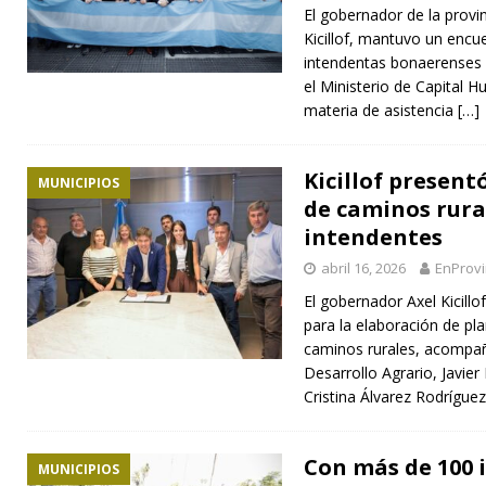
El gobernador de la provi
Kicillof, mantuvo un encu
intendentas bonaerenses 
el Ministerio de Capital
materia de asistencia
[…]
Kicillof present
MUNICIPIOS
de caminos rura
intendentes
abril 16, 2026
EnProvi
El gobernador Axel Kicill
para la elaboración de pla
caminos rurales, acompañ
Desarrollo Agrario, Javier
Cristina Álvarez Rodrígue
Con más de 100 
MUNICIPIOS