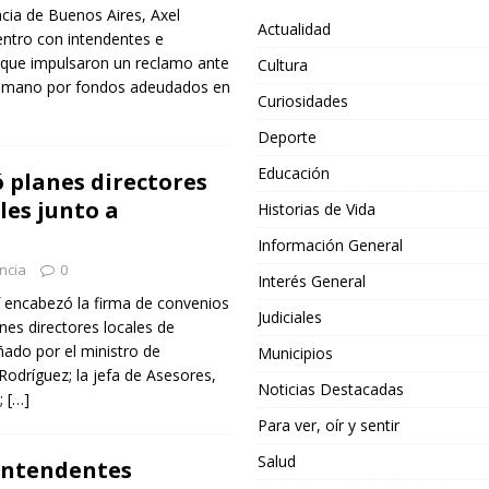
ncia de Buenos Aires, Axel
Actualidad
entro con intendentes e
que impulsaron un reclamo ante
Cultura
 Humano por fondos adeudados en
Curiosidades
Deporte
Educación
ó planes directores
les junto a
Historias de Vida
Información General
ncia
0
Interés General
of encabezó la firma de convenios
Judiciales
nes directores locales de
ado por el ministro de
Municipios
 Rodríguez; la jefa de Asesores,
Noticias Destacadas
z;
[…]
Para ver, oír y sentir
Salud
intendentes