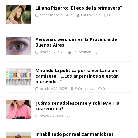
Liliana Pizarro: “El eco de la primavera”
septiembre 21, 2025
EnProvincia
0
Personas perdidas en la Provincia de
Buenos Aires
marzo 27, 2025
EnProvincia
0
Mirando la política por la ventana en
camiseta: “…Los argentinos se están
muriendo…”
octubre 22, 2025
EnProvincia
0
¿Cómo ser adolescente y sobrevivir la
cuarentena?
mayo 25, 2020
0
Inhabilitado por realizar maniobras