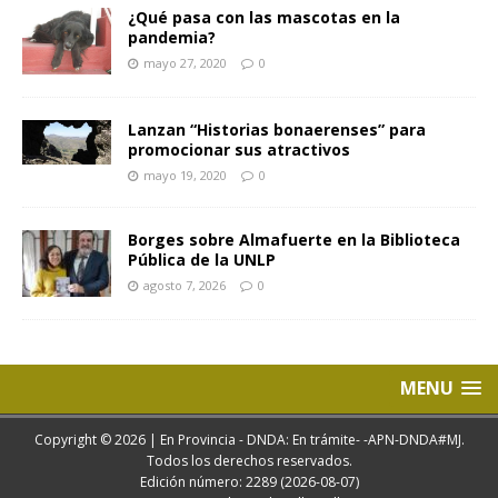
¿Qué pasa con las mascotas en la
pandemia?
mayo 27, 2020
0
Lanzan “Historias bonaerenses” para
promocionar sus atractivos
mayo 19, 2020
0
Borges sobre Almafuerte en la Biblioteca
Pública de la UNLP
agosto 7, 2026
0
MENU
Copyright © 2026 | En Provincia - DNDA: En trámite- -APN-DNDA#MJ.
Todos los derechos reservados.
Edición número: 2289 (2026-08-07)