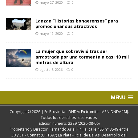
mayo 27, 2020
0
Lanzan “Historias bonaerenses” para
promocionar sus atractivos
mayo 19, 2020
0
La mujer que sobrevivió tras ser
arrastrada por una tormenta a casi 10 mil
metros de altura
agosto 5, 2026
0
MENU
Copyright © 2026 | En Provincia - DNDA: En trámite- -APN-DNDA#MJ.
Todos los derechos reservados.
Edición número: 2289 (2026-08-06)
Propietario y Director: Fernando Ariel Pinilla. calle 485 n° 3549 entre
30 y 31 - Gonnet (CP 1897) La Plata - Pcia. de Bs. As. Desarrollo del