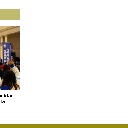
unidad
 la