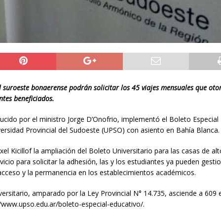
el suroeste bonaerense podrán solicitar los 45 viajes mensuales que oto
ntes beneficiados.
ucido por el ministro Jorge D’Onofrio, implementó el Boleto Especial
iversidad Provincial del Sudoeste (UPSO) con asiento en Bahía Blanca.
 Kicillof la ampliación del Boleto Universitario para las casas de al
rvicio para solicitar la adhesión, las y los estudiantes ya pueden gestio
 acceso y la permanencia en los establecimientos académicos.
versitario, amparado por la Ley Provincial N° 14.735, asciende a 609 
s://www.upso.edu.ar/boleto-especial-educativo/.