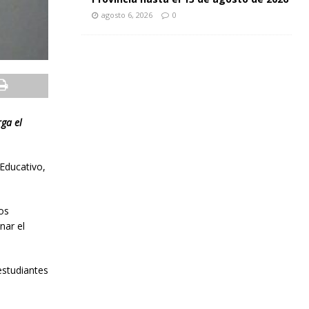
agosto 6, 2026
0
rga el
 Educativo,
tos
nar el
estudiantes