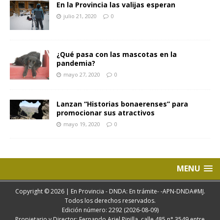
En la Provincia las valijas esperan
julio 21, 2020
0
¿Qué pasa con las mascotas en la
pandemia?
mayo 27, 2020
0
Lanzan “Historias bonaerenses” para
promocionar sus atractivos
mayo 19, 2020
0
MENU
Copyright © 2026 | En Provincia - DNDA: En trámite- -APN-DNDA#MJ.
Todos los derechos reservados.
Edición número: 2292 (2026-08-09)
Propietario y Director: Fernando Ariel Pinilla. calle 485 n° 3549 entre