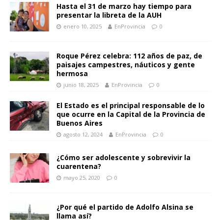
Hasta el 31 de marzo hay tiempo para
presentar la libreta de la AUH
enero 10, 2025
EnProvincia
0
Roque Pérez celebra: 112 años de paz, de
paisajes campestres, náuticos y gente
hermosa
junio 18, 2025
EnProvincia
0
El Estado es el principal responsable de lo
que ocurre en la Capital de la Provincia de
Buenos Aires
agosto 12, 2024
EnProvincia
0
¿Cómo ser adolescente y sobrevivir la
cuarentena?
mayo 25, 2020
0
¿Por qué el partido de Adolfo Alsina se
llama así?