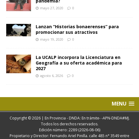
pandemia?
mayo 27, 2020
0
Lanzan “Historias bonaerenses” para
promocionar sus atractivos
mayo 19, 2020
0
La UCALP incorpora la Licenciatura en
Geografía a su oferta académica para
2027
agosto 6, 2026
0
MENU
Copyright © 2026 | En Provincia - DNDA: En trámite- -APN-DNDA#MJ.
Todos los derechos reservados.
Edición número: 2289 (2026-08-06)
Propietario y Director: Fernando Ariel Pinilla. calle 485 n° 3549 entre