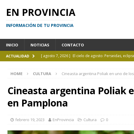
EN PROVINCIA
INFORMACIÓN DE TU PROVINCIA
INICIO
NOTICIAS
CONTACTO
[ agosto 7, 2026 ]
El cielo de agosto: Perseidas, eclips
ACTUALIDAD
[ agosto 7, 2026 ]
Borges sobre Almafuerte en la Bibl
HOME
CULTURA
Cineasta argentina Poliak en uno de lo
[ agosto 6, 2026 ]
Calendario de eventos turísticos en
[ agosto 6, 2026 ]
La UCALP incorpora la Licenciatura
Cineasta argentina Poliak e
[ agosto 7, 2026 ]
Inhabilitado por realizar maniobra
en Pamplona
febrero 19, 2023
EnProvincia
Cultura
0