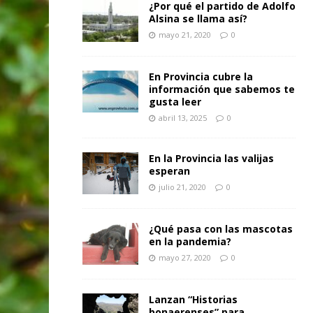
¿Por qué el partido de Adolfo
Alsina se llama así?
mayo 21, 2020
0
En Provincia cubre la
información que sabemos te
gusta leer
abril 13, 2025
0
En la Provincia las valijas
esperan
julio 21, 2020
0
¿Qué pasa con las mascotas
en la pandemia?
mayo 27, 2020
0
Lanzan “Historias
bonaerenses” para