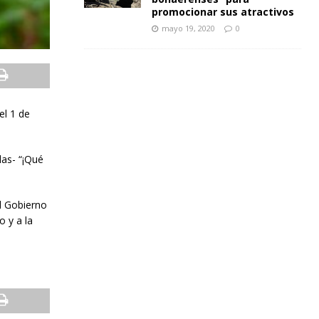
promocionar sus atractivos
mayo 19, 2020
0
el 1 de
las- “¡Qué
el Gobierno
 y a la