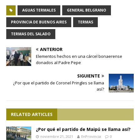
AGUAS TERMALES
GENERAL BELGRANO
PROVINCIA DE BUENOS AIRES
TERMAS
TERMAS DEL SALADO
ANTERIOR
Elementos hechos en una cárcel bonaerense
donados al Padre Pepe
SIGUIENTE
¿Por que el partido de Coronel Pringles se llama
así?
RELATED ARTICLES
¿Por qué el partido de Maipú se llama así?
noviembre 21, 2021
EnProvincia
0