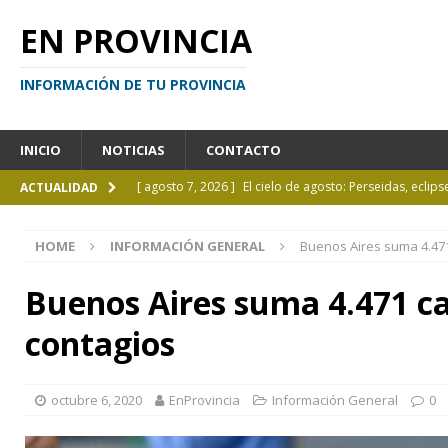
EN PROVINCIA
INFORMACIÓN DE TU PROVINCIA
INICIO
NOTICIAS
CONTACTO
[ agosto 7, 2026 ]
El cielo de agosto: Perseidas, eclips
ACTUALIDAD
[ agosto 7, 2026 ]
Borges sobre Almafuerte en la Bibl
HOME
INFORMACIÓN GENERAL
Buenos Aires suma 4.471
[ agosto 6, 2026 ]
Calendario de eventos turísticos en
[ agosto 6, 2026 ]
La UCALP incorpora la Licenciatura
Buenos Aires suma 4.471 ca
[ agosto 7, 2026 ]
Inhabilitado por realizar maniobra
contagios
octubre 6, 2020
EnProvincia
Información General
0