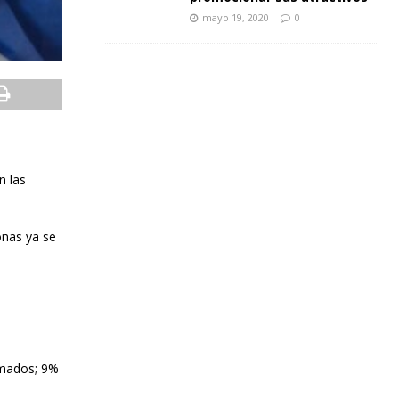
mayo 19, 2020
0
n las
onas ya se
rmados; 9%