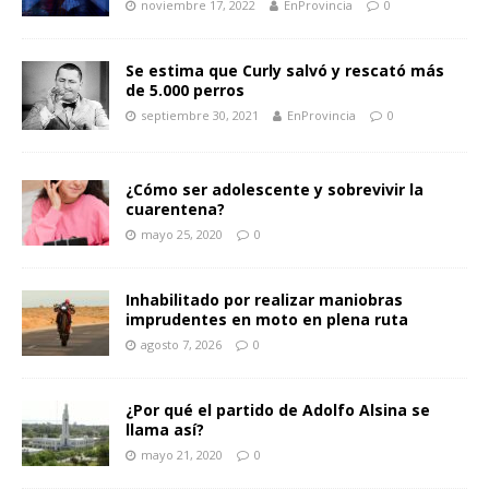
noviembre 17, 2022
EnProvincia
0
Se estima que Curly salvó y rescató más
de 5.000 perros
septiembre 30, 2021
EnProvincia
0
¿Cómo ser adolescente y sobrevivir la
cuarentena?
mayo 25, 2020
0
Inhabilitado por realizar maniobras
imprudentes en moto en plena ruta
agosto 7, 2026
0
¿Por qué el partido de Adolfo Alsina se
llama así?
mayo 21, 2020
0