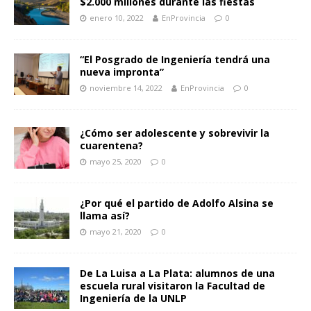
$2.000 millones durante las fiestas
enero 10, 2022
EnProvincia
0
“El Posgrado de Ingeniería tendrá una
nueva impronta”
noviembre 14, 2022
EnProvincia
0
¿Cómo ser adolescente y sobrevivir la
cuarentena?
mayo 25, 2020
0
¿Por qué el partido de Adolfo Alsina se
llama así?
mayo 21, 2020
0
De La Luisa a La Plata: alumnos de una
escuela rural visitaron la Facultad de
Ingeniería de la UNLP