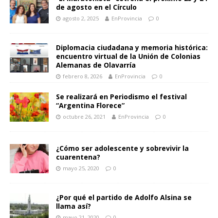
de agosto en el Círculo
agosto 2, 2025
EnProvincia
0
Diplomacia ciudadana y memoria histórica:
encuentro virtual de la Unión de Colonias
Alemanas de Olavarría
febrero 8, 2026
EnProvincia
0
Se realizará en Periodismo el festival
“Argentina Florece”
octubre 26, 2021
EnProvincia
0
¿Cómo ser adolescente y sobrevivir la
cuarentena?
mayo 25, 2020
0
¿Por qué el partido de Adolfo Alsina se
llama así?
mayo 21, 2020
0