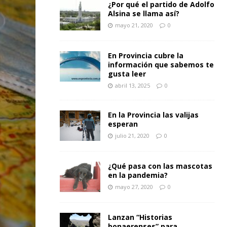
¿Por qué el partido de Adolfo
Alsina se llama así?
mayo 21, 2020
0
En Provincia cubre la
información que sabemos te
gusta leer
abril 13, 2025
0
En la Provincia las valijas
esperan
julio 21, 2020
0
¿Qué pasa con las mascotas
en la pandemia?
mayo 27, 2020
0
Lanzan “Historias
bonaerenses” para