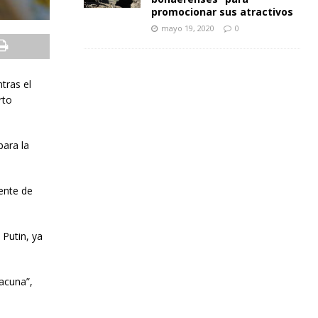
promocionar sus atractivos
mayo 19, 2020
0
tras el
rto
para la
ente de
 Putin, ya
acuna”,