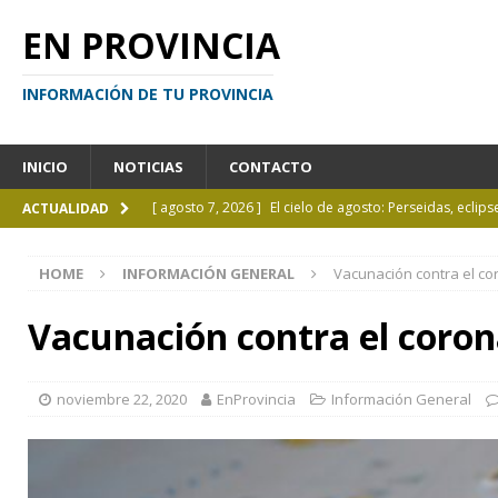
EN PROVINCIA
INFORMACIÓN DE TU PROVINCIA
INICIO
NOTICIAS
CONTACTO
[ agosto 7, 2026 ]
El cielo de agosto: Perseidas, eclips
ACTUALIDAD
[ agosto 7, 2026 ]
Borges sobre Almafuerte en la Bibl
HOME
INFORMACIÓN GENERAL
Vacunación contra el co
[ agosto 6, 2026 ]
Calendario de eventos turísticos en
[ agosto 6, 2026 ]
La UCALP incorpora la Licenciatura
Vacunación contra el coron
[ agosto 7, 2026 ]
Inhabilitado por realizar maniobra
noviembre 22, 2020
EnProvincia
Información General