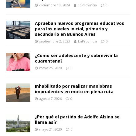
diciembre 10, 2024
EnProvincia
0
Aprueban nuevos programas educativos
para los niveles inicial, primario y
secundario en Buenos Aires
septiembre 2, 2023
EnProvincia
0
¿Cómo ser adolescente y sobrevivir la
cuarentena?
mayo 25, 2020
0
Inhabilitado por realizar maniobras
imprudentes en moto en plena ruta
agosto 7, 2026
0
¿Por qué el partido de Adolfo Alsina se
llama así?
mayo 21, 2020
0