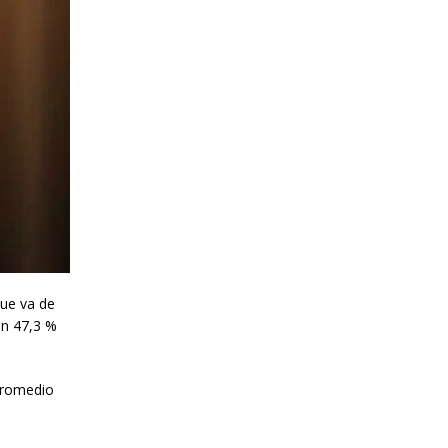
que va de
un 47,3 %
 promedio