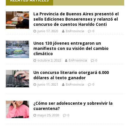
La Provincia de Buenos Aires presentó el
sello Ediciones Bonaerenses y relanzó el
concurso de cuentos Haroldo Conti
junio 17, 2020
EnProvincia
0
Unos 130 jóvenes entregaron un
manifiesto con su visión del cambio
climático
octubre 2, 2022
EnProvincia
0
Un concurso literario otorgará 6.000
dólares al texto ganador
junio 11, 2021
EnProvincia
0
¿Cómo ser adolescente y sobrevivir la
cuarentena?
mayo 25, 2020
0