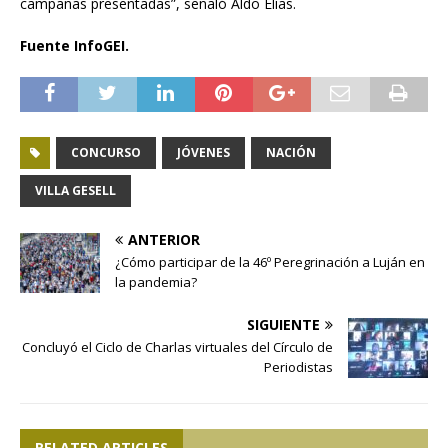
campañas presentadas”, señaló Aldo Elías.
Fuente InfoGEI.
CONCURSO
JÓVENES
NACIÓN
VILLA GESELL
ANTERIOR
¿Cómo participar de la 46º Peregrinación a Luján en
la pandemia?
SIGUIENTE
Concluyó el Ciclo de Charlas virtuales del Círculo de
Periodistas
RELATED ARTICLES