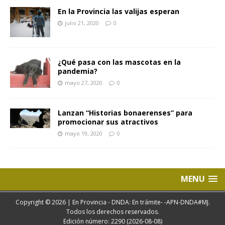
En la Provincia las valijas esperan
julio 21, 2020
0
¿Qué pasa con las mascotas en la
pandemia?
mayo 27, 2020
0
Lanzan “Historias bonaerenses” para
promocionar sus atractivos
mayo 19, 2020
0
MENU
Copyright © 2026 | En Provincia - DNDA: En trámite- -APN-DNDA#MJ.
Todos los derechos reservados.
Edición número: 2290 (2026-08-08)