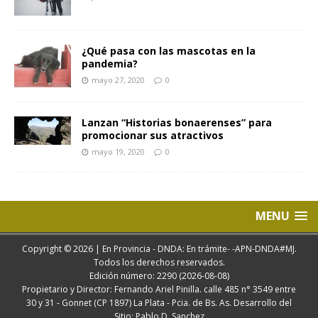
¿Qué pasa con las mascotas en la
pandemia?
mayo 27, 2020
0
Lanzan “Historias bonaerenses” para
promocionar sus atractivos
mayo 19, 2020
0
MENU
Copyright © 2026 | En Provincia - DNDA: En trámite- -APN-DNDA#MJ.
Todos los derechos reservados.
Edición número: 2290 (2026-08-08)
Propietario y Director: Fernando Ariel Pinilla. calle 485 n° 3549 entre
30 y 31 - Gonnet (CP 1897) La Plata - Pcia. de Bs. As. Desarrollo del
Sitio: Pablo D. Sanchez