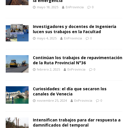
la emergencia
mayo 18, 2025
EnProvincia
0
Investigadores y docentes de Ingeniería
lucen sus trabajos en la Facultad
mayo 4, 2025
EnProvincia
0
Continúan los trabajos de repavimentación
de la Ruta Provincial N°36
febrero 2, 2025
EnProvincia
0
Curiosidades: el día que secaron los
canales de Venecia
noviembre 25, 2024
EnProvincia
0
Intensifican trabajos para dar respuesta a
damnificados del temporal