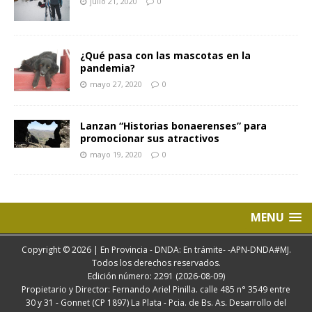
julio 21, 2020
0
¿Qué pasa con las mascotas en la
pandemia?
mayo 27, 2020
0
Lanzan “Historias bonaerenses” para
promocionar sus atractivos
mayo 19, 2020
0
MENU
Copyright © 2026 | En Provincia - DNDA: En trámite- -APN-DNDA#MJ.
Todos los derechos reservados.
Edición número: 2291 (2026-08-09)
Propietario y Director: Fernando Ariel Pinilla. calle 485 n° 3549 entre
30 y 31 - Gonnet (CP 1897) La Plata - Pcia. de Bs. As. Desarrollo del