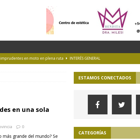
s imprudentes en moto en plena ruta
INTERÉS GENERAL
es y la Luna de Esturión
CURIOSIDADES
ESTAMOS CONECTADOS
ioteca Pública de la UNLP
CULTURA
 la Provincia hasta el 13 de agosto de 2026
PARA VER, OÍR Y SENTIR
lopa en la pampa de Buenos Aires
ACTUALIDAD
ades en una sola
ovincia
0
CATEGORÍAS
no más grande del mundo? Se