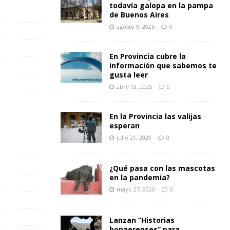
todavía galopa en la pampa
de Buenos Aires
agosto 9, 2026
0
En Provincia cubre la
información que sabemos te
gusta leer
abril 13, 2025
0
En la Provincia las valijas
esperan
julio 21, 2020
0
¿Qué pasa con las mascotas
en la pandemia?
mayo 27, 2020
0
Lanzan “Historias
bonaerenses” para