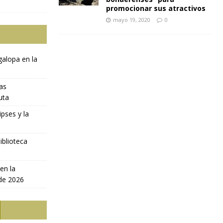
promocionar sus atractivos
mayo 19, 2020
0
galopa en la
ras
uta
ipses y la
iblioteca
en la
 de 2026