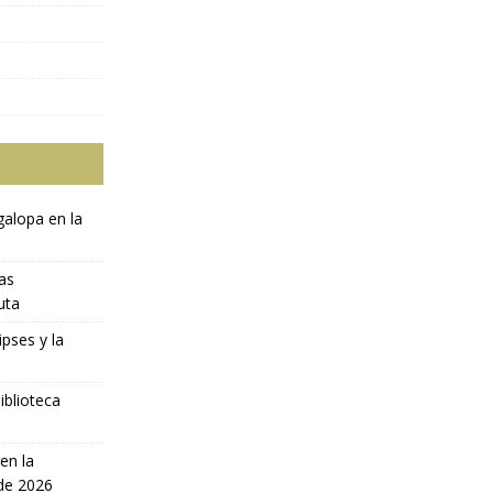
galopa en la
ras
uta
ipses y la
iblioteca
en la
 de 2026