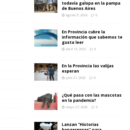
todavía galopa en la pampa
de Buenos Aires
agosto 9, 2026
0
En Provincia cubre la
información que sabemos te
gusta leer
abril 13, 2025
0
En la Provincia las valijas
esperan
julio 21, 2020
0
¿Qué pasa con las mascotas
en la pandemia?
mayo 27, 2020
0
Lanzan “Historias
bonaerenses” para