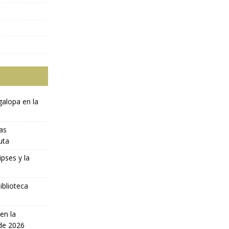
galopa en la
ras
uta
ipses y la
iblioteca
en la
 de 2026