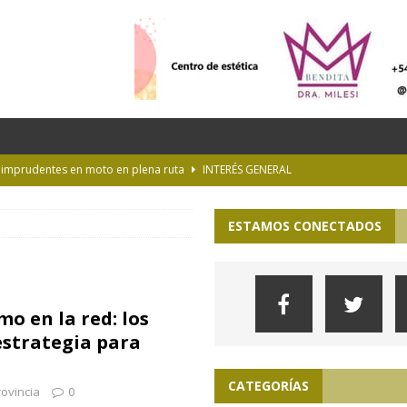
s imprudentes en moto en plena ruta
INTERÉS GENERAL
es y la Luna de Esturión
CURIOSIDADES
ESTAMOS CONECTADOS
ioteca Pública de la UNLP
CULTURA
 la Provincia hasta el 13 de agosto de 2026
PARA VER, OÍR Y SENTIR
lopa en la pampa de Buenos Aires
ACTUALIDAD
mo en la red: los
estrategia para
CATEGORÍAS
ovincia
0