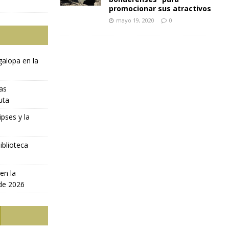
promocionar sus atractivos
mayo 19, 2020
0
galopa en la
ras
uta
ipses y la
iblioteca
en la
 de 2026