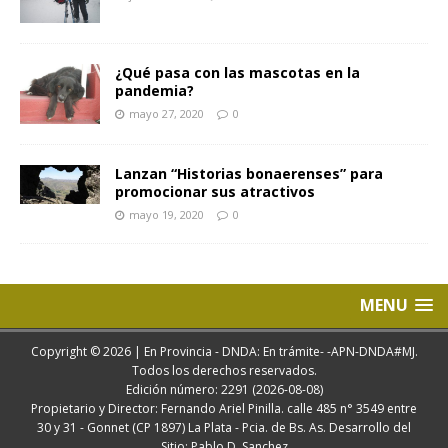
¿Qué pasa con las mascotas en la
pandemia?
mayo 27, 2020
0
Lanzan “Historias bonaerenses” para
promocionar sus atractivos
mayo 19, 2020
0
MENU
Copyright © 2026 | En Provincia - DNDA: En trámite- -APN-DNDA#MJ.
Todos los derechos reservados.
Edición número: 2291 (2026-08-08)
Propietario y Director: Fernando Ariel Pinilla. calle 485 n° 3549 entre
30 y 31 - Gonnet (CP 1897) La Plata - Pcia. de Bs. As. Desarrollo del
Sitio: Pablo D. Sanchez