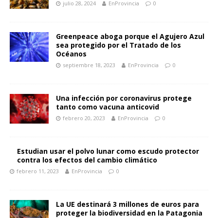
julio 28, 2024
EnProvincia
0
Greenpeace aboga porque el Agujero Azul
sea protegido por el Tratado de los
Océanos
septiembre 18, 2023
EnProvincia
0
Una infección por coronavirus protege
tanto como vacuna anticovid
febrero 20, 2023
EnProvincia
0
Estudian usar el polvo lunar como escudo protector
contra los efectos del cambio climático
febrero 11, 2023
EnProvincia
0
La UE destinará 3 millones de euros para
proteger la biodiversidad en la Patagonia