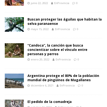
junio 22, 2022
EnProvincia
0
Buscan proteger las águilas que habitan la
selva paranaense
mayo 15, 2022
EnProvincia
0
“Candoca”, la canción que busca
concientizar sobre el vínculo entre
personas y perros
enero 20, 2022
EnProvincia
0
Argentina protege el 80% de la población
mundial de pingüinos de Magallanes
diciembre 6, 2021
EnProvincia
0
El pedido de la comadreja