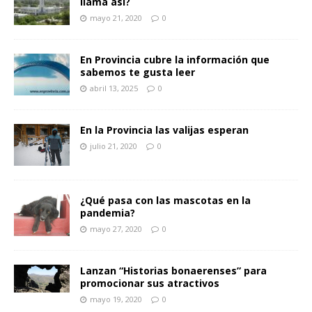
llama así?
mayo 21, 2020
0
En Provincia cubre la información que
sabemos te gusta leer
abril 13, 2025
0
En la Provincia las valijas esperan
julio 21, 2020
0
¿Qué pasa con las mascotas en la
pandemia?
mayo 27, 2020
0
Lanzan “Historias bonaerenses” para
promocionar sus atractivos
mayo 19, 2020
0