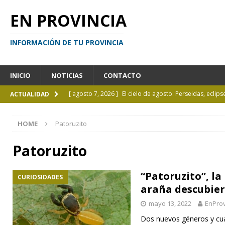
EN PROVINCIA
INFORMACIÓN DE TU PROVINCIA
INICIO
NOTICIAS
CONTACTO
[ agosto 7, 2026 ]
El cielo de agosto: Perseidas, eclips
ACTUALIDAD
[ agosto 7, 2026 ]
Borges sobre Almafuerte en la Bibl
HOME
Patoruzito
[ agosto 6, 2026 ]
Calendario de eventos turísticos en
[ agosto 6, 2026 ]
La UCALP incorpora la Licenciatura
Patoruzito
[ agosto 7, 2026 ]
Inhabilitado por realizar maniobra
“Patoruzito”, la
CURIOSIDADES
araña descubier
mayo 13, 2022
EnProv
Dos nuevos géneros y cua