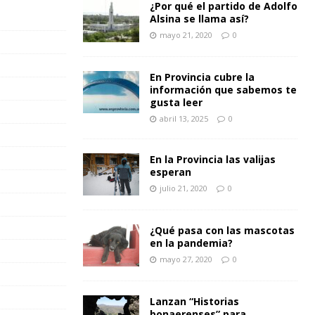
¿Por qué el partido de Adolfo
Alsina se llama así?
mayo 21, 2020
0
En Provincia cubre la
información que sabemos te
gusta leer
abril 13, 2025
0
En la Provincia las valijas
esperan
julio 21, 2020
0
¿Qué pasa con las mascotas
en la pandemia?
mayo 27, 2020
0
Lanzan “Historias
bonaerenses” para