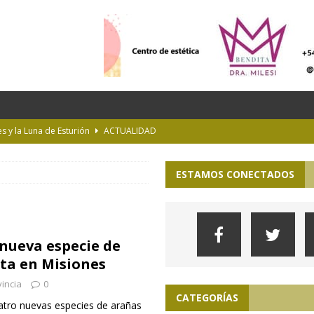
es y la Luna de Esturión
ACTUALIDAD
ioteca Pública de la UNLP
CULTURA
ESTAMOS CONECTADOS
 la Provincia hasta el 13 de agosto de 2026
PARA VER, OÍR Y SENTIR
 en Geografía a su oferta académica para 2027
INTERÉS GENERAL
s imprudentes en moto en plena ruta
INTERÉS GENERAL
 nueva especie de
ta en Misiones
incia
0
CATEGORÍAS
tro nuevas especies de arañas