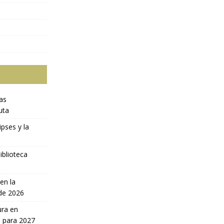
ras
uta
ipses y la
iblioteca
en la
 de 2026
ura en
a para 2027