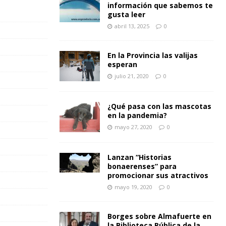
información que sabemos te
gusta leer
abril 13, 2025
0
En la Provincia las valijas
esperan
julio 21, 2020
0
¿Qué pasa con las mascotas
en la pandemia?
mayo 27, 2020
0
Lanzan “Historias
bonaerenses” para
promocionar sus atractivos
mayo 19, 2020
0
Borges sobre Almafuerte en
la Biblioteca Pública de la