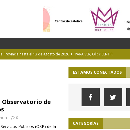
 la Provincia hasta el 13 de agosto de 2026
PARA VER, OÍR Y SENTIR
 en Geografía a su oferta académica para 2027
ACTUALIDAD
ESTAMOS CONECTADOS
rastrada por una tormenta a casi 10 mil metros de altura
Longchamps y entregó escrituras en Almirante Brown
MUNICIPIOS
 Observatorio de
ioteca Pública de la UNLP
CULTURA
os
ncia
0
CATEGORÍAS
Servicios Públicos (OSP) de la