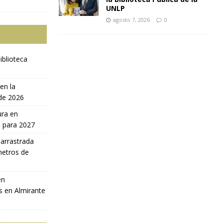
UNLP
agosto 7, 2026
0
iblioteca
en la
 de 2026
ura en
a para 2027
 arrastrada
metros de
en
s en Almirante