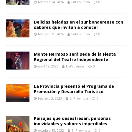
febrero 14, 2024
EnProvincia
0
Delicias heladas en el sur bonaerense con
sabores que invitan a conocer
febrero 11, 2024
EnProvincia
0
Monte Hermoso será sede de la Fiesta
Regional del Teatro Independiente
abril 19, 2023
EnProvincia
0
La Provincia presentó el Programa de
Promoción y Desarrollo Turístico
febrero 2, 2023
EnProvincia
0
Paisajes que desestresan, personas
inolvidables y sabores imperdibles
octubre 18, 2022
EnProvincia
0