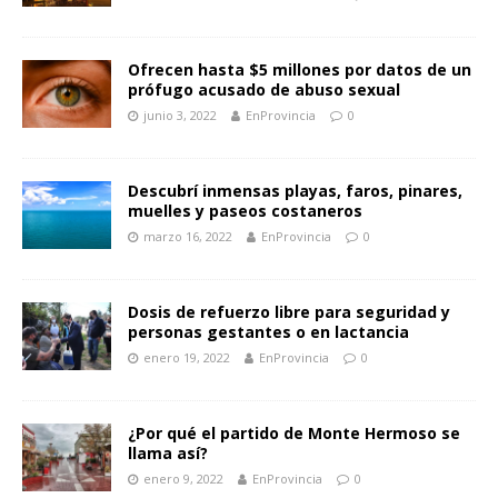
Ofrecen hasta $5 millones por datos de un
prófugo acusado de abuso sexual
junio 3, 2022
EnProvincia
0
Descubrí inmensas playas, faros, pinares,
muelles y paseos costaneros
marzo 16, 2022
EnProvincia
0
Dosis de refuerzo libre para seguridad y
personas gestantes o en lactancia
enero 19, 2022
EnProvincia
0
¿Por qué el partido de Monte Hermoso se
llama así?
enero 9, 2022
EnProvincia
0