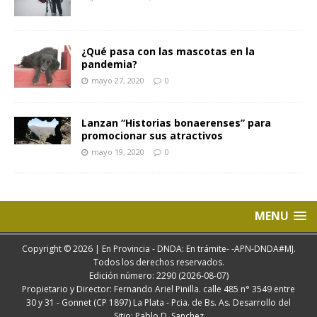
¿Qué pasa con las mascotas en la
pandemia?
mayo 27, 2020
0
Lanzan “Historias bonaerenses” para
promocionar sus atractivos
mayo 19, 2020
0
MENU
Copyright © 2026 | En Provincia - DNDA: En trámite- -APN-DNDA#MJ.
Todos los derechos reservados.
Edición número: 2290 (2026-08-07)
Propietario y Director: Fernando Ariel Pinilla. calle 485 n° 3549 entre
30 y 31 - Gonnet (CP 1897) La Plata - Pcia. de Bs. As. Desarrollo del
Sitio: Pablo D. Sanchez