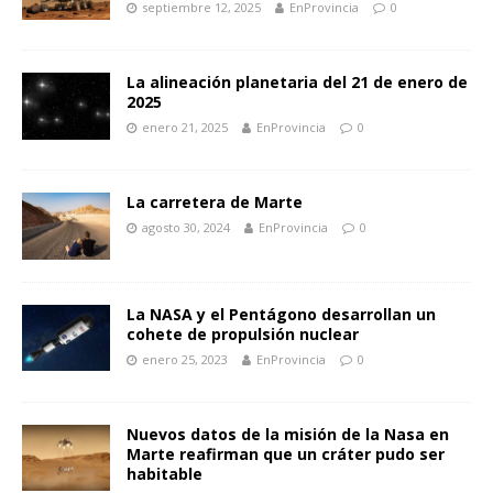
septiembre 12, 2025
EnProvincia
0
La alineación planetaria del 21 de enero de
2025
enero 21, 2025
EnProvincia
0
La carretera de Marte
agosto 30, 2024
EnProvincia
0
La NASA y el Pentágono desarrollan un
cohete de propulsión nuclear
enero 25, 2023
EnProvincia
0
Nuevos datos de la misión de la Nasa en
Marte reafirman que un cráter pudo ser
habitable