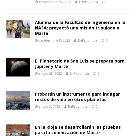
noviembre 25, 2022
EnProvincia
0
Alumna de la Facultad de Ingeniería en la
NASA: proyectó una misión tripulada a
Marte
septiembre 8, 2022
EnProvincia
0
El Planetario de San Luis se prepara para
Júpiter y Marte
mayo 28, 2022
EnProvincia
0
Probarán un instrumento para indagar
restos de vida en otros planetas
mayo 3, 2022
EnProvincia
0
En la Rioja se desarrollarán las pruebas
para la colonización de Marte