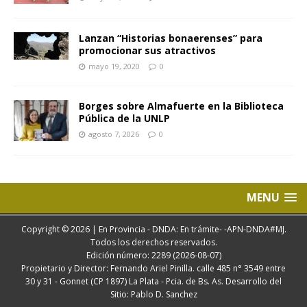
Lanzan “Historias bonaerenses” para
promocionar sus atractivos
mayo 19, 2020
0
Borges sobre Almafuerte en la Biblioteca
Pública de la UNLP
agosto 7, 2026
0
MENU
Copyright © 2026 | En Provincia - DNDA: En trámite- -APN-DNDA#MJ.
Todos los derechos reservados.
Edición número: 2289 (2026-08-07)
Propietario y Director: Fernando Ariel Pinilla. calle 485 n° 3549 entre
30 y 31 - Gonnet (CP 1897) La Plata - Pcia. de Bs. As. Desarrollo del
Sitio: Pablo D. Sanchez