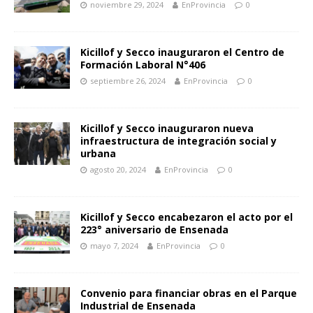
noviembre 29, 2024
EnProvincia
0
Kicillof y Secco inauguraron el Centro de
Formación Laboral N°406
septiembre 26, 2024
EnProvincia
0
Kicillof y Secco inauguraron nueva
infraestructura de integración social y
urbana
agosto 20, 2024
EnProvincia
0
Kicillof y Secco encabezaron el acto por el
223° aniversario de Ensenada
mayo 7, 2024
EnProvincia
0
Convenio para financiar obras en el Parque
Industrial de Ensenada