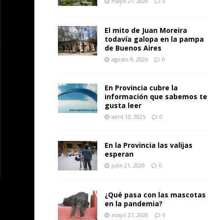
mayo 21, 2020
0
El mito de Juan Moreira
todavía galopa en la pampa
de Buenos Aires
agosto 9, 2026
0
En Provincia cubre la
información que sabemos te
gusta leer
abril 13, 2025
0
En la Provincia las valijas
esperan
julio 21, 2020
0
¿Qué pasa con las mascotas
en la pandemia?
mayo 27, 2020
0