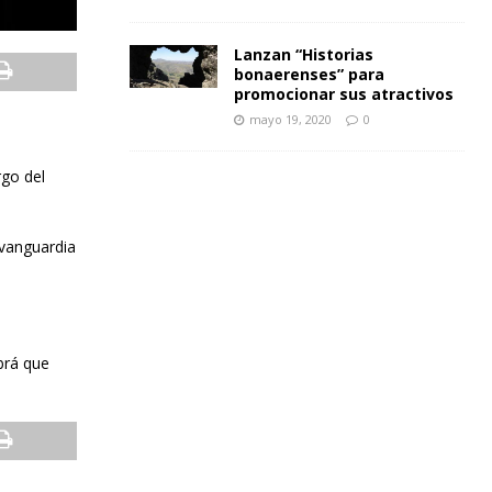
Lanzan “Historias
bonaerenses” para
promocionar sus atractivos
mayo 19, 2020
0
rgo del
 vanguardia
brá que