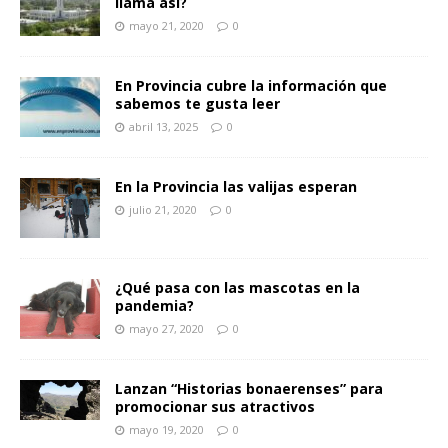
llama así?
mayo 21, 2020
0
En Provincia cubre la información que
sabemos te gusta leer
abril 13, 2025
0
En la Provincia las valijas esperan
julio 21, 2020
0
¿Qué pasa con las mascotas en la
pandemia?
mayo 27, 2020
0
Lanzan “Historias bonaerenses” para
promocionar sus atractivos
mayo 19, 2020
0