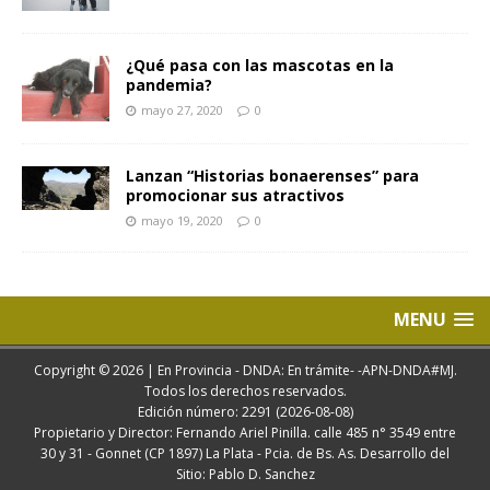
¿Qué pasa con las mascotas en la
pandemia?
mayo 27, 2020
0
Lanzan “Historias bonaerenses” para
promocionar sus atractivos
mayo 19, 2020
0
MENU
Copyright © 2026 | En Provincia - DNDA: En trámite- -APN-DNDA#MJ.
Todos los derechos reservados.
Edición número: 2291 (2026-08-08)
Propietario y Director: Fernando Ariel Pinilla. calle 485 n° 3549 entre
30 y 31 - Gonnet (CP 1897) La Plata - Pcia. de Bs. As. Desarrollo del
Sitio: Pablo D. Sanchez