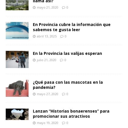
llama así?
mayo 21, 2020
0
En Provincia cubre la información que
sabemos te gusta leer
abril 13, 2025
0
En la Provincia las valijas esperan
julio 21, 2020
0
¿Qué pasa con las mascotas en la
pandemia?
mayo 27, 2020
0
Lanzan “Historias bonaerenses” para
promocionar sus atractivos
mayo 19, 2020
0