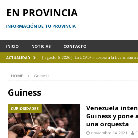
EN PROVINCIA
INFORMACIÓN DE TU PROVINCIA
INICIO
NOTICIAS
CONTACTO
[ agosto 6, 2026 ]
La UCALP incorpora la Licenciatura
ACTUALIDAD
[ agosto 5, 2026 ]
La mujer que sobrevivió tras ser ar
HOME
Guiness
CURIOSIDADES
[ agosto 5, 2026 ]
Kicillof inauguró un nuevo SUM en 
Guiness
[ agosto 4, 2026 ]
¿Y si el libro ya no es el centro?
I
Venezuela inten
CURIOSIDADES
[ agosto 6, 2026 ]
Calendario de eventos turísticos en
Guiness y pone a
una orquesta
noviembre 14, 2021
E