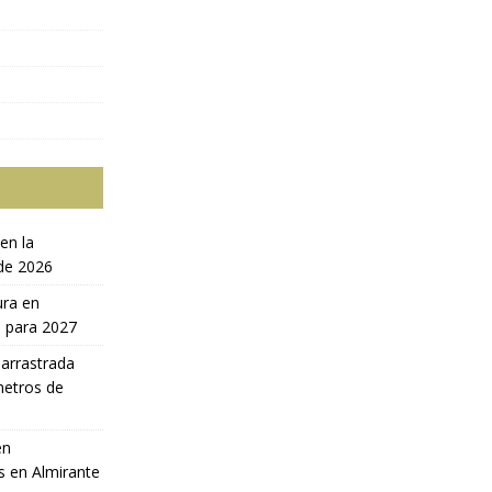
en la
 de 2026
ura en
a para 2027
 arrastrada
metros de
en
s en Almirante