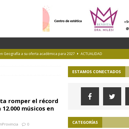
 en Geografía a su oferta académica para 2027
ACTUALIDAD
rastrada por una tormenta a casi 10 mil metros de altura
ESTAMOS CONECTADOS
Longchamps y entregó escrituras en Almirante Brown
MUNICIPIOS
NTERÉS GENERAL
ta romper el récord
 la Provincia hasta el 13 de agosto de 2026
PARA VER, OÍR Y SENTIR
 12.000 músicos en
CATEGORÍAS
nProvincia
0